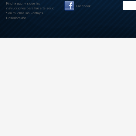
Pincha aquí
y sigue las
Facebook
instrucciones para hacerte socio.
Son muchas las ventajas.
Descúbrelas!