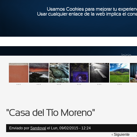
Usamos Cookies para mejorar tu experienc
Usar cualquier enlace de la web implica el con
Inicio
...
...
...
...
...
...
"Casa del Tío Moreno"
Enviado por
Sandoval
el Lun, 09/02/2015 - 12:24
‹ Siguiente