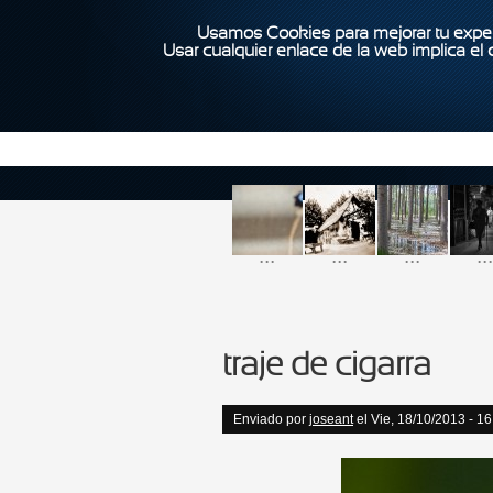
Usamos Cookies para mejorar tu exper
Usar cualquier enlace de la web implica el
...
...
...
...
traje de cigarra
Enviado por
joseant
el Vie, 18/10/2013 - 16