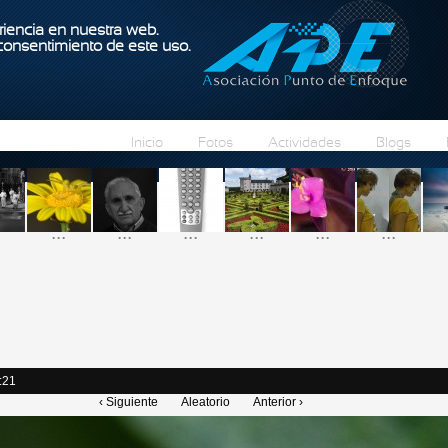
Pasar al contenido principal
iencia en nuestra web.
 consentimiento de este uso.
Inicio
Fotos
Actividades
Blogs
...
...
...
...
...
...
:21
‹ Siguiente
Aleatorio
Anterior ›