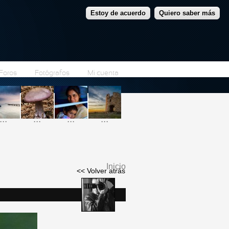
Estoy de acuerdo
Quiero saber más
Foros
Fotógrafos
Mi cuenta
...
...
...
...
Inicio
<< Volver atrás
Se encuentra usted
aquí