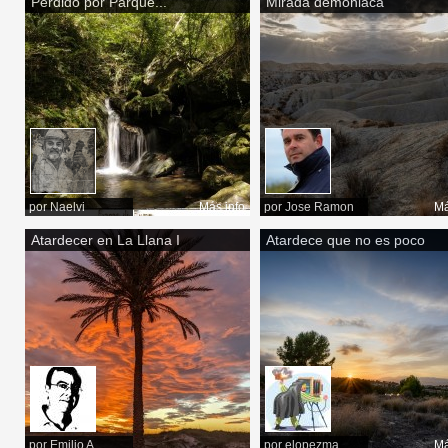
Perdido por Parque...
Mirada demoniaca
por
Naelvi
Más info
por
Jose Ramon
Má
Atardecer en La Llana I
Atardece que no es poco
por
Emilio A.
por
elopezma
Má