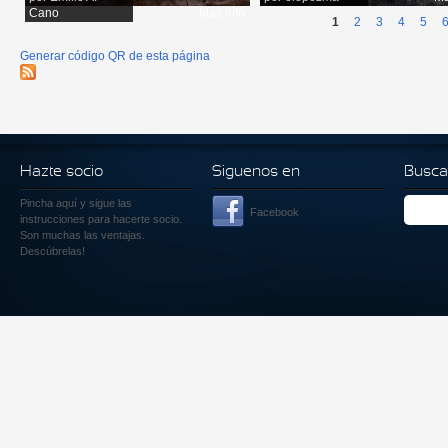
Cano
Más info
1
2
3
4
5
Generar código QR de esta página
Hazte socio
Siguenos en
Busca
Pincha aquí
y sigue las
Facebook
instrucciones para hacerte socio.
Son muchas las ventajas.
Descúbrelas!