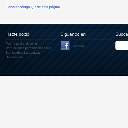
Generar código QR de esta página
Hazte socio
Siguenos en
Busca
Pincha aquí
y sigue las
Facebook
instrucciones para hacerte socio.
Son muchas las ventajas.
Descúbrelas!