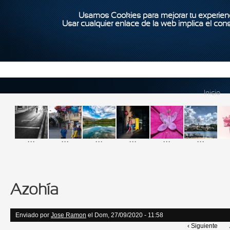
Usamos Cookies para mejorar tu experienc
Usar cualquier enlace de la web implica el con
Inicio
...
...
...
...
...
...
Azohía
Enviado por
Jose Ramon
el Dom, 27/09/2020 - 11:58
‹ Siguiente