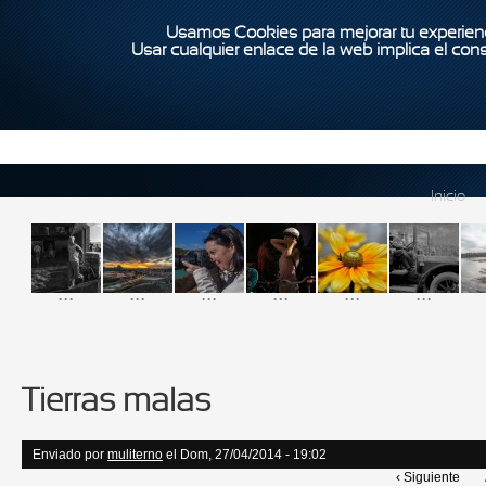
Usamos Cookies para mejorar tu experienc
Usar cualquier enlace de la web implica el con
Inicio
...
...
...
...
...
...
Tierras malas
Enviado por
muliterno
el Dom, 27/04/2014 - 19:02
‹ Siguiente