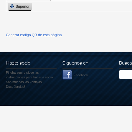
Superior
Generar código QR de esta página
Hazte socio
Siguenos en
Busca
Pincha aquí
y sigue las
Facebook
instrucciones para hacerte socio.
Son muchas las ventajas.
Descúbrelas!