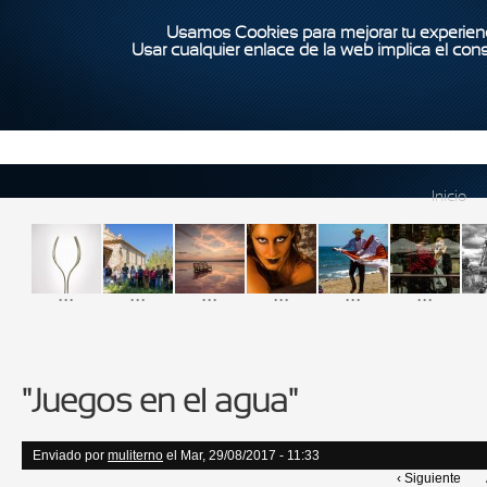
Usamos Cookies para mejorar tu experienc
Usar cualquier enlace de la web implica el con
Inicio
...
...
...
...
...
...
"Juegos en el agua"
Enviado por
muliterno
el Mar, 29/08/2017 - 11:33
‹ Siguiente