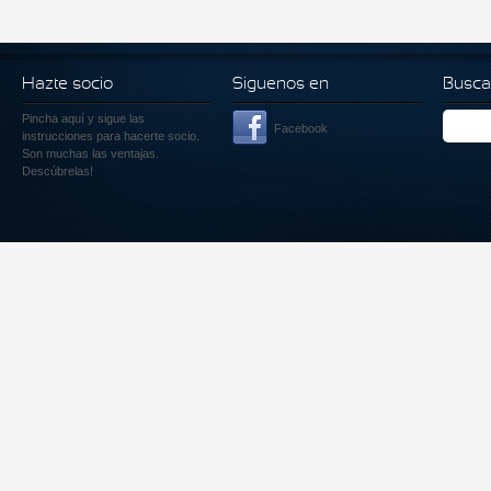
Hazte socio
Siguenos en
Busca
Pincha aquí
y sigue las
Facebook
instrucciones para hacerte socio.
Son muchas las ventajas.
Descúbrelas!