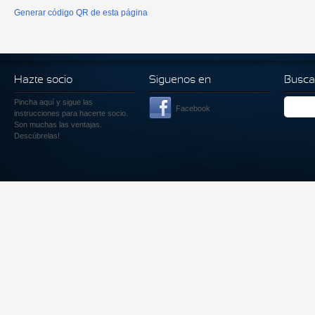
Generar código QR de esta página
Hazte socio
Siguenos en
Busca
Pincha aquí
y sigue las
Facebook
instrucciones para hacerte socio.
Son muchas las ventajas.
Descúbrelas!