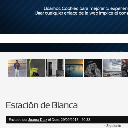
Usamos Cookies para mejorar tu experienc
Usar cualquier enlace de la web implica el con
Inicio
...
...
...
...
...
...
Estación de Blanca
Enviado por
Juanra Díaz
el Dom, 29/09/2013 - 20:33
‹ Siguiente