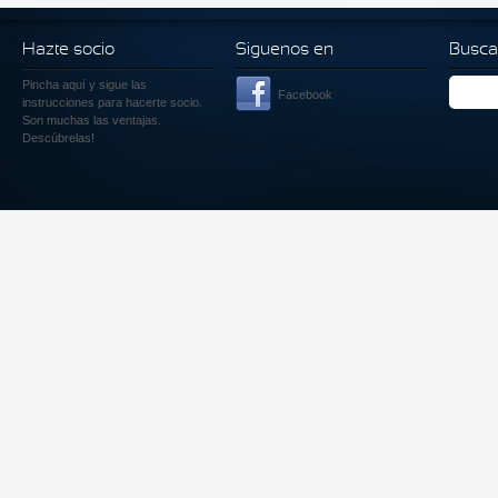
Hazte socio
Siguenos en
Busca
Pincha aquí
y sigue las
Facebook
instrucciones para hacerte socio.
Son muchas las ventajas.
Descúbrelas!