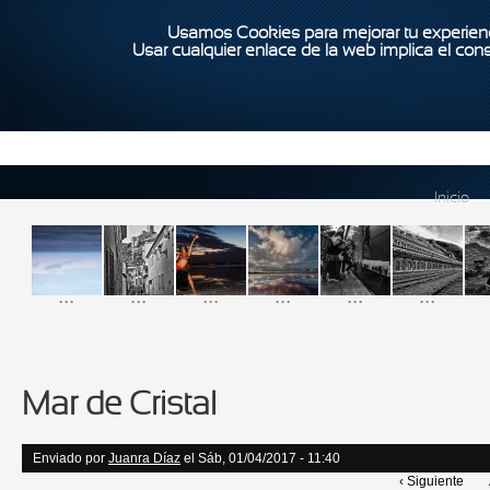
Usamos Cookies para mejorar tu experienc
Usar cualquier enlace de la web implica el con
Inicio
...
...
...
...
...
...
Mar de Cristal
Enviado por
Juanra Díaz
el Sáb, 01/04/2017 - 11:40
‹ Siguiente