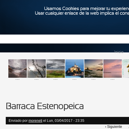
Usamos Cookies para mejorar tu experienc
Usar cualquier enlace de la web implica el con
Inicio
...
...
...
...
...
...
Barraca Estenopeica
Enviado por
moreneti
el Lun, 03/04/2017 - 23:35
‹ Siguiente