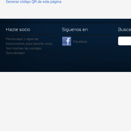
Generar código QR de esta página
Hazte socio
Siguenos en
Busca
Pincha aquí
y sigue las
Facebook
instrucciones para hacerte socio.
Son muchas las ventajas.
Descúbrelas!