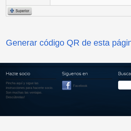
Superior
Generar código QR de esta pági
Hazte socio
Siguenos en
Busca
Pincha aquí
y sigue las
Facebook
instrucciones para hacerte socio.
Son muchas las ventajas.
Descúbrelas!