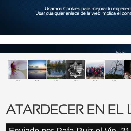
Usamos Cookies para mejorar tu experienc
Usar cualquier enlace de la web implica el con
Inicio
...
...
...
...
...
...
ATARDECER EN EL
Enviado por
Rafa Ruiz
el Vie, 2