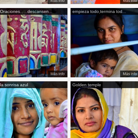
Más info
Más info
Oraciones......descansen...
empieza todo,termina tod...
Más info
Más info
la sonrisa azul
Golden temple