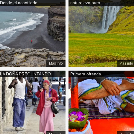
Desde el acantilado
naturaleza pura
Más info
Más info
LA DOÑA PREGUNTANDO.
Primera ofrenda