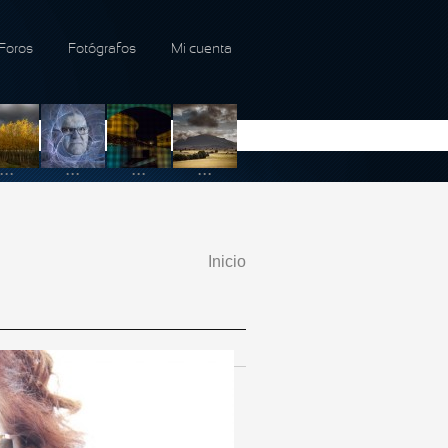
Foros
Fotógrafos
Mi cuenta
...
...
...
...
Inicio
Se encuentra usted
aquí