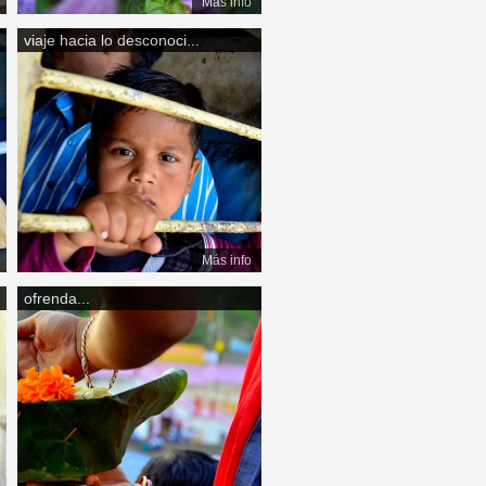
Más info
viaje hacia lo desconoci...
Más info
ofrenda...