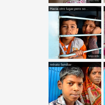
Más info
Hacia otro lugar,pero so...
Más info
retrato familiar