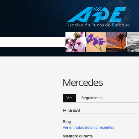
Pasar al contenido principal
...
...
...
...
Mercedes
Ver
(solapa activa)
Seguimiento
Solapas principales
Historial
Blog
Ver entradas de blog recientes
Miembro durante