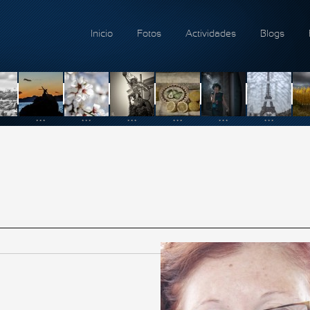
Inicio
Fotos
Actividades
Blogs
...
...
...
...
...
...