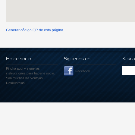
Generar código QR de esta página
Hazte socio
Siguenos en
Busca
Pincha aquí
y sigue las
Facebook
instrucciones para hacerte socio.
Son muchas las ventajas.
Descúbrelas!