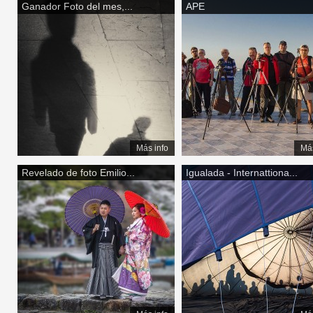
Ganador Foto del mes,...
APE
Más info
Más
Revelado de foto Emilio...
Igualada - Internattiona...