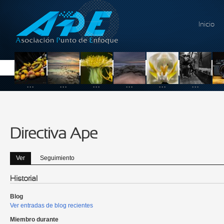
Pasar al contenido principal
Inicio
...
...
...
...
...
...
Directiva Ape
Ver
(solapa activa)
Seguimiento
Solapas principales
Historial
Blog
Ver entradas de blog recientes
Miembro durante