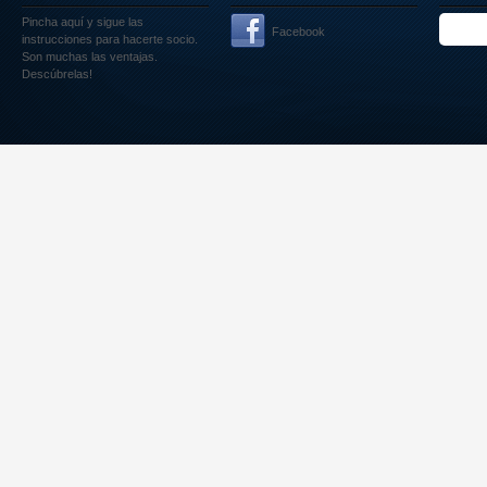
Pincha aquí
y sigue las
Facebook
instrucciones para hacerte socio.
Son muchas las ventajas.
Descúbrelas!