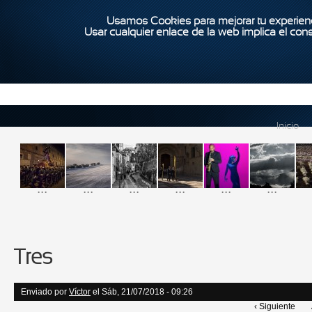
Usamos Cookies para mejorar tu experienc
Usar cualquier enlace de la web implica el con
Inicio
...
...
...
...
...
...
Tres
Enviado por
Víctor
el Sáb, 21/07/2018 - 09:26
‹ Siguiente