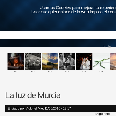
Usamos Cookies para mejorar tu experienc
Usar cualquier enlace de la web implica el con
Inicio
...
...
...
...
...
...
La luz de Murcia
Enviado por
Víctor
el Mié, 11/05/2016 - 13:17
‹ Siguiente