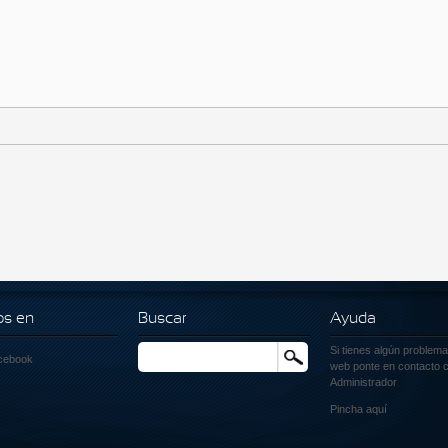
os en
Buscar
Ayuda
Si tienes algún problema
Buscar
cebook
web ponte en contacto c
Administrador
Pincha
aquí