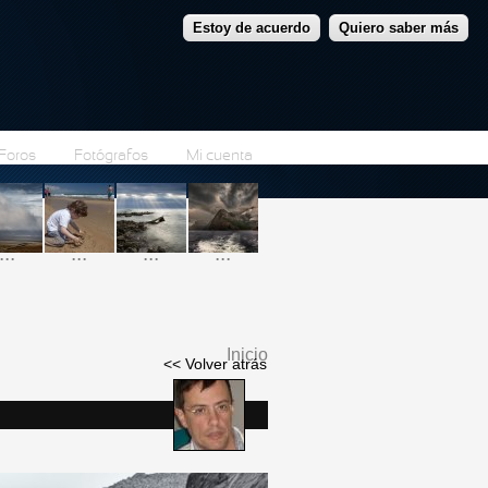
Estoy de acuerdo
Quiero saber más
Foros
Fotógrafos
Mi cuenta
...
...
...
...
Inicio
<< Volver atrás
Se encuentra usted
aquí