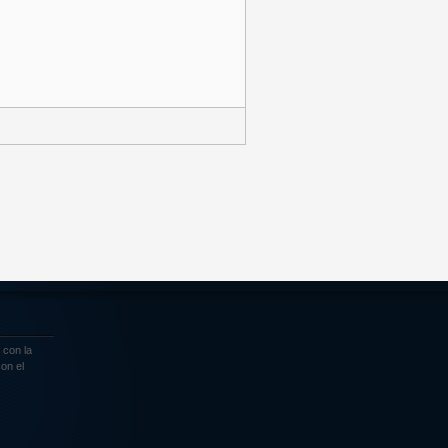
 con la
on el