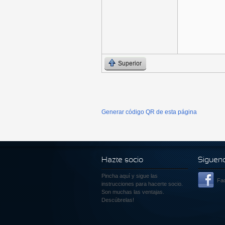
Superior
Generar código QR de esta página
Hazte socio
Siguen
Pincha aquí
y sigue las
Fa
instrucciones para hacerte socio.
Son muchas las ventajas.
Descúbrelas!