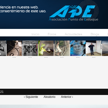
Pasar al contenido principal
iencia en nuestra web.
 consentimiento de este uso.
Inicio
Fotos
Actividades
Blogs
...
...
...
...
...
...
:21
‹ Siguiente
Aleatorio
Anterior ›