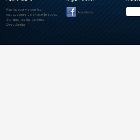
Pincha aquí
y sigue las
Facebook
instrucciones para hacerte socio.
Son muchas las ventajas.
Descúbrelas!