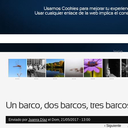
Usamos Cookies para mejorar tu experienc
Usar cualquier enlace de la web implica el con
Inicio
...
...
...
...
...
...
Un barco, dos barcos, tres barcos.
Enviado por
Juanra Díaz
el Dom, 21/05/2017 - 13:00
‹ Siguiente