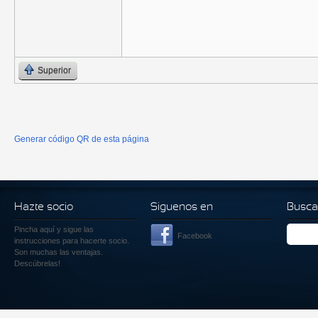
Superior
Generar código QR de esta página
Hazte socio
Siguenos en
Busca
Pincha aquí
y sigue las
Facebook
instrucciones para hacerte socio.
Son muchas las ventajas.
Descúbrelas!