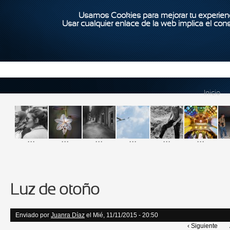
Usamos Cookies para mejorar tu experienc
Usar cualquier enlace de la web implica el con
Inicio
...
...
...
...
...
...
Luz de otoño
Enviado por
Juanra Díaz
el Mié, 11/11/2015 - 20:50
‹ Siguiente