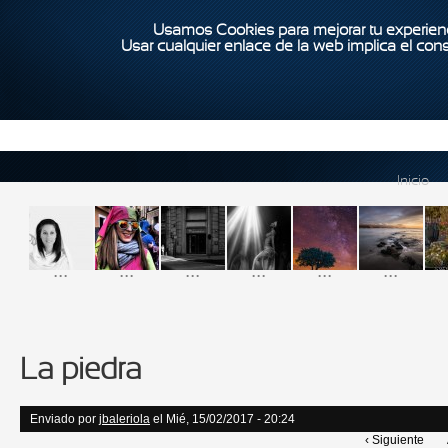
Usamos Cookies para mejorar tu experienc
Usar cualquier enlace de la web implica el con
Inicio
...
...
...
...
...
...
La piedra
Enviado por
jbaleriola
el Mié, 15/02/2017 - 20:24
‹ Siguiente