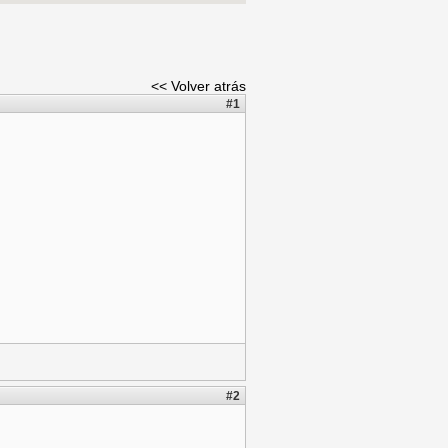
<< Volver atrás
#1
#2