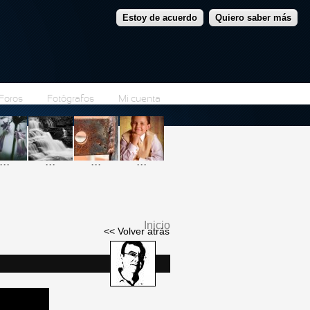
Estoy de acuerdo
Quiero saber más
Foros
Fotógrafos
Mi cuenta
...
...
...
...
Inicio
<< Volver atrás
Se encuentra usted
aquí