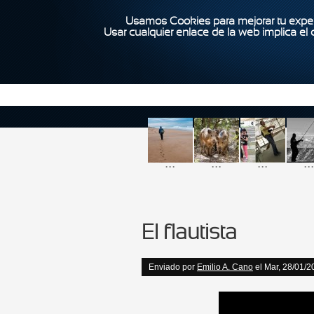
Usamos Cookies para mejorar tu exper
Usar cualquier enlace de la web implica el
...
...
...
...
El flautista
Enviado por
Emilio A. Cano
el Mar, 28/01/2