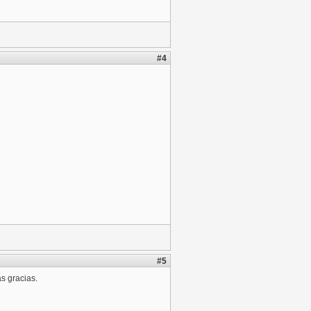
#4
#5
s gracias.