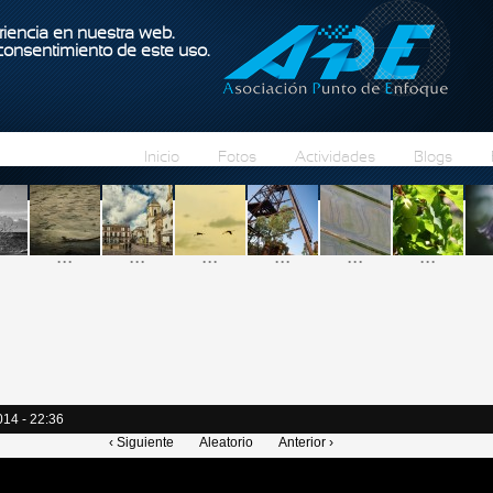
Pasar al contenido principal
iencia en nuestra web.
 consentimiento de este uso.
Inicio
Fotos
Actividades
Blogs
...
...
...
...
...
...
014 - 22:36
‹ Siguiente
Aleatorio
Anterior ›