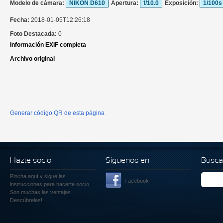
Modelo de cámara:
NIKON D610
Apertura:
f/10.0
Exposición:
1/100s
Fecha:
2018-01-05T12:26:18
Foto Destacada:
0
Información EXIF completa
Archivo original
Generar código QR de esta página
Hazte socio
Siguenos en
Busca
Pincha aquí
y sigue las
Facebook
instrucciones para hacerte socio.
Son muchas las ventajas.
Descúbrelas!