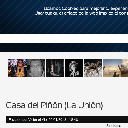
Usamos Cookies para mejorar tu experienc
Usar cualquier enlace de la web implica el con
Inicio
...
...
...
...
...
...
Casa del Piñón (La Unión)
Enviado por
Víctor
el Vie, 05/01/2018 - 18:48
‹ Siguiente