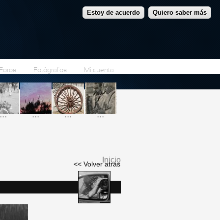
Estoy de acuerdo
Quiero saber más
Foros
Fotógrafos
Mi cuenta
...
...
...
...
Inicio
<< Volver atrás
Se encuentra usted
aquí