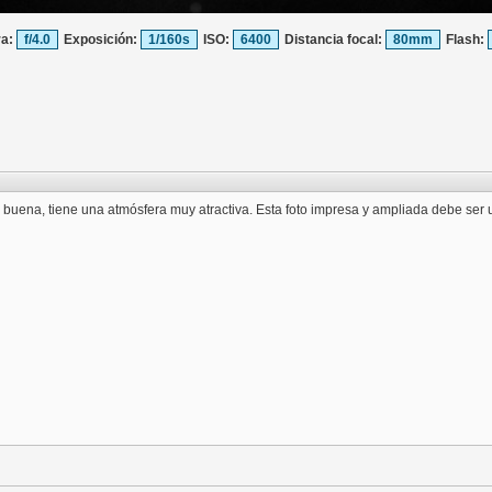
ra:
f/4.0
Exposición:
1/160s
ISO:
6400
Distancia focal:
80mm
Flash:
buena, tiene una atmósfera muy atractiva. Esta foto impresa y ampliada debe ser