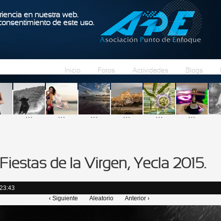
Pasar al contenido principal
iencia en nuestra web.
 consentimiento de este uso.
Inicio
Fotos
Actividades
Blogs
...
...
...
...
...
...
Fiestas de la Virgen, Yecla 2015.
 23:43
‹ Siguiente
Aleatorio
Anterior ›