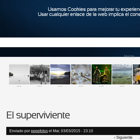
Usamos Cookies para mejorar tu experienc
Usar cualquier enlace de la web implica el con
Inicio
...
...
...
...
...
...
El superviviente
Enviado por
pepefotos
el Mar, 03/03/2015 - 23:10
‹ Siguiente