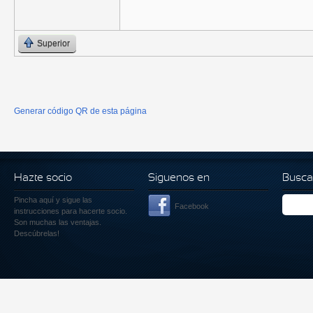
Superior
Generar código QR de esta página
Hazte socio
Siguenos en
Busca
Pincha aquí
y sigue las
Facebook
instrucciones para hacerte socio.
Son muchas las ventajas.
Descúbrelas!