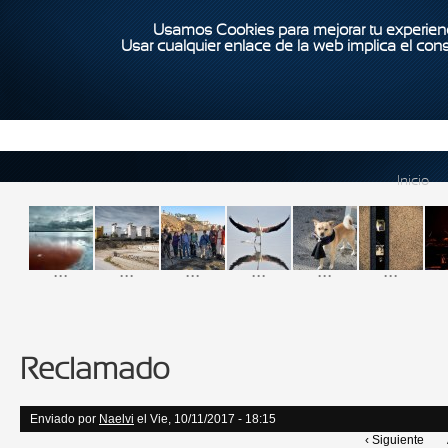
Usamos Cookies para mejorar tu experienc
Usar cualquier enlace de la web implica el con
Inicio
...
...
...
...
...
...
Reclamado
Enviado por
Naelvi
el Vie, 10/11/2017 - 18:15
‹ Siguiente