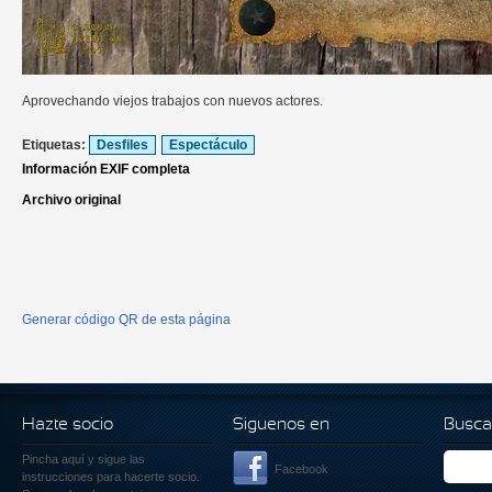
Aprovechando viejos trabajos con nuevos actores.
Etiquetas:
Desfiles
Espectáculo
Información EXIF completa
Archivo original
Generar código QR de esta página
Hazte socio
Siguenos en
Busca
Pincha aquí
y sigue las
Facebook
instrucciones para hacerte socio.