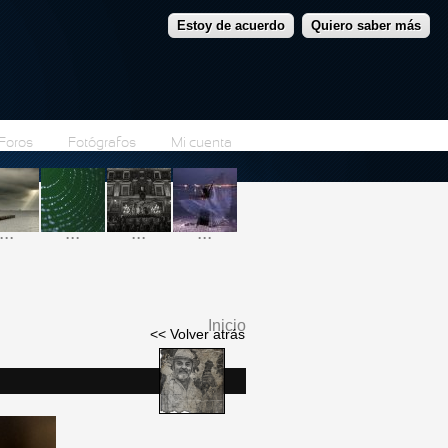
Estoy de acuerdo
Quiero saber más
Foros
Fotógrafos
Mi cuenta
...
...
...
...
Inicio
<< Volver atrás
Se encuentra usted
aquí