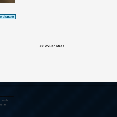
e disparó
<< Volver atrás
 con la
on el