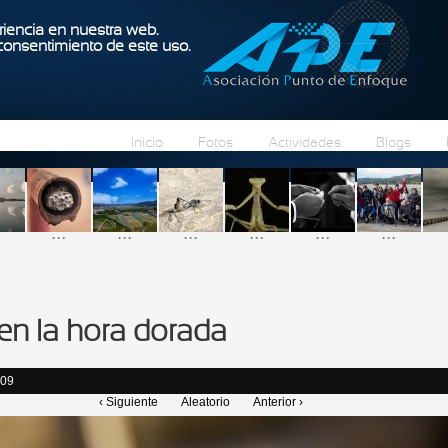
Pasar al contenido principal
iencia en nuestra web.
 consentimiento de este uso.
Inicio
Fotos
Actividades
Blogs
...
...
...
...
...
...
en la hora dorada
:09
‹ Siguiente
Aleatorio
Anterior ›