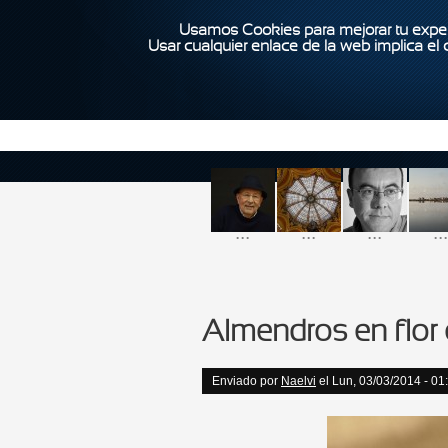
Usamos Cookies para mejorar tu exper
Usar cualquier enlace de la web implica el
...
...
...
...
Almendros en flor 
Enviado por
Naelvi
el Lun, 03/03/2014 - 01