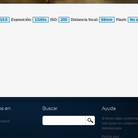
/10.0
Exposición:
1/160s
ISO:
200
Distancia focal:
68mm
Flash:
No s
os en
Buscar
Ayuda
Si tienes algún problema
Buscar
cebook
web ponte en contacto c
Administrador
Pincha
aquí