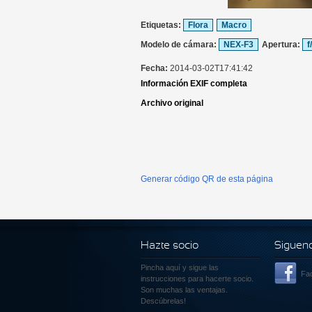
Etiquetas:
Flora
Macro
Modelo de cámara:
NEX-F3
Apertura:
f
Fecha:
2014-03-02T17:41:42
Información EXIF completa
Archivo original
Generar código QR de esta página
Hazte socio
Siguen
Pincha aquí
y sigue las
Fa
instrucciones para hacerte socio.
Son muchas las ventajas.
Descúbrelas!