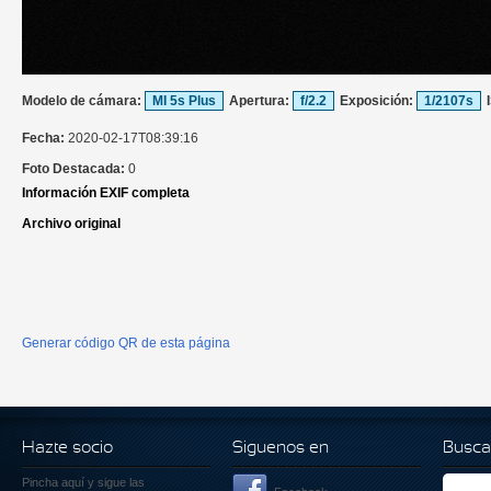
Modelo de cámara:
MI 5s Plus
Apertura:
f/2.2
Exposición:
1/2107s
Fecha:
2020-02-17T08:39:16
Foto Destacada:
0
Información EXIF completa
Archivo original
Generar código QR de esta página
Hazte socio
Siguenos en
Busca
Pincha aquí
y sigue las