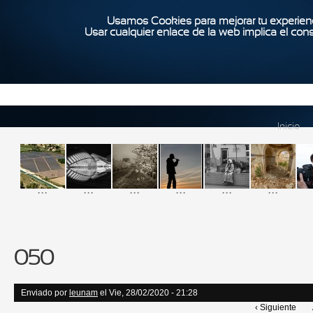
Usamos Cookies para mejorar tu experienc
Usar cualquier enlace de la web implica el con
Inicio
...
...
...
...
...
...
050
Enviado por
leunam
el Vie, 28/02/2020 - 21:28
‹ Siguiente