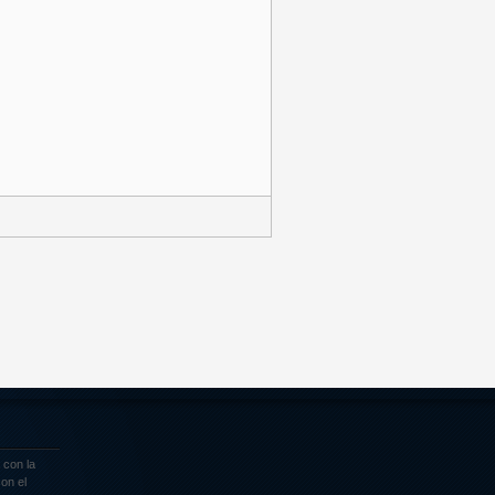
 con la
on el