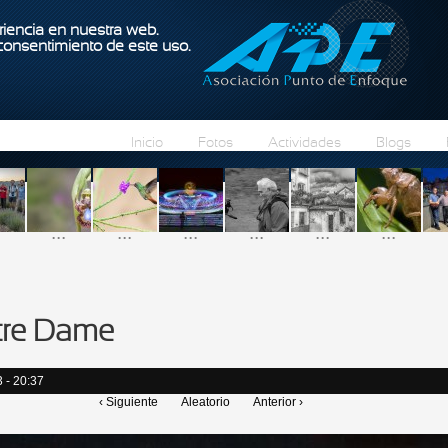
Pasar al contenido principal
iencia en nuestra web.
 consentimiento de este uso.
Inicio
Fotos
Actividades
Blogs
...
...
...
...
...
...
tre Dame
 - 20:37
‹ Siguiente
Aleatorio
Anterior ›