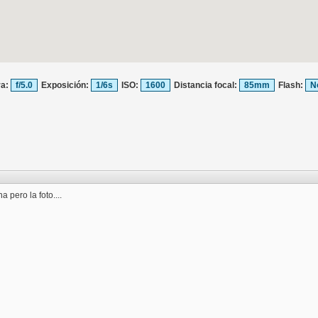
ra:
f/5.0
Exposición:
1/6s
ISO:
1600
Distancia focal:
85mm
Flash:
N
 pero la foto....