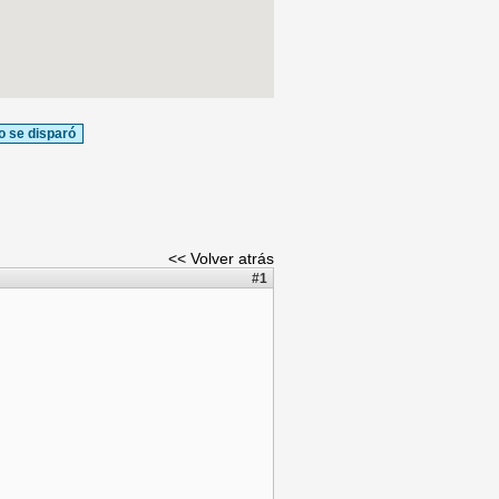
o se disparó
<< Volver atrás
#1