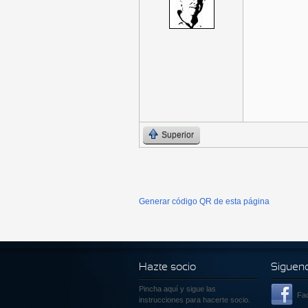
Superior
Generar código QR de esta página
Hazte socio
Siguen
Pincha aquí
y sigue las
Fa
instrucciones para hacerte socio.