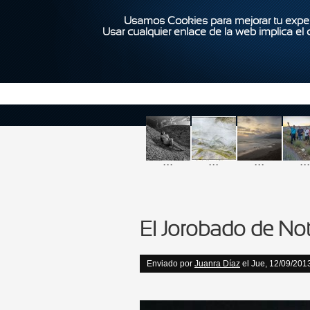
Usamos Cookies para mejorar tu exper
Usar cualquier enlace de la web implica el
...
...
...
...
El Jorobado de No
Enviado por
Juanra Díaz
el Jue, 12/09/2013