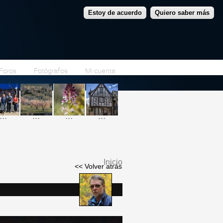
Estoy de acuerdo
Quiero saber más
Foros
Fotógrafos
Mi cuenta
...
...
...
...
Inicio
<< Volver atrás
Se encuentra usted
aquí