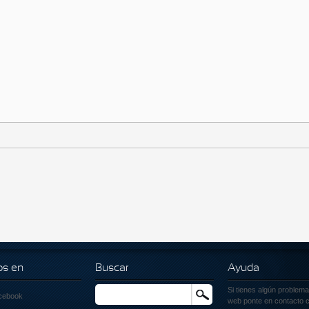
os en
Buscar
Ayuda
Si tienes algún problema
Buscar
cebook
web ponte en contacto c