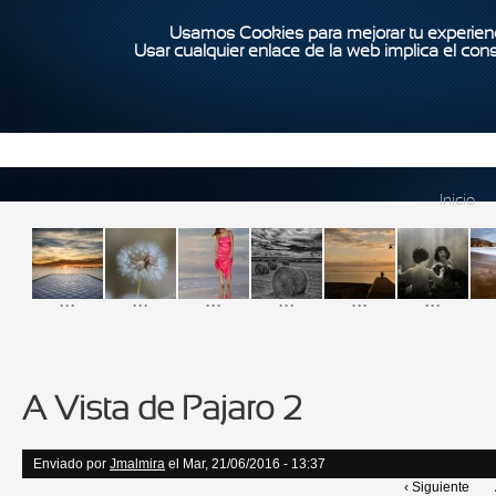
Usamos Cookies para mejorar tu experienc
Usar cualquier enlace de la web implica el con
Inicio
...
...
...
...
...
...
A Vista de Pajaro 2
Enviado por
Jmalmira
el Mar, 21/06/2016 - 13:37
‹ Siguiente