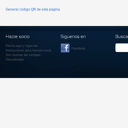
Generar código QR de esta página
Hazte socio
Siguenos en
Busca
Pincha aquí
y sigue las
Facebook
instrucciones para hacerte socio.
Son muchas las ventajas.
Descúbrelas!