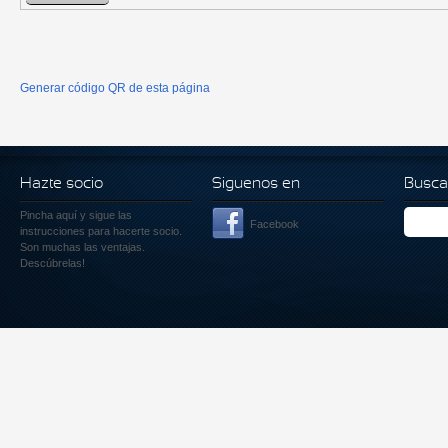
Generar código QR de esta página
Hazte socio
Siguenos en
Busca
Pincha aquí
y sigue las
Facebook
instrucciones para hacerte socio.
Son muchas las ventajas.
Descúbrelas!