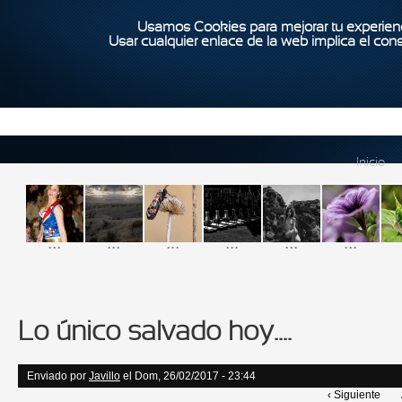
Usamos Cookies para mejorar tu experienc
Usar cualquier enlace de la web implica el con
Inicio
...
...
...
...
...
...
Lo único salvado hoy....
Enviado por
Javillo
el Dom, 26/02/2017 - 23:44
‹ Siguiente