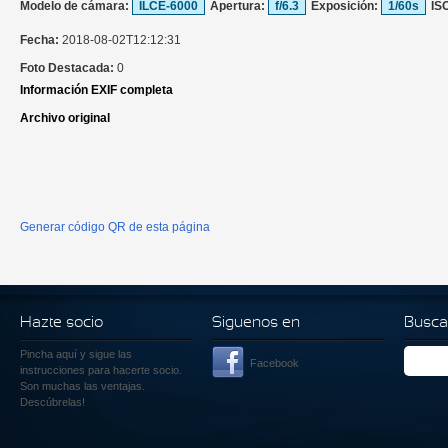
Modelo de cámara:
ILCE-6000
Apertura:
f/6.3
Exposición:
1/60s
IS
Fecha:
2018-08-02T12:12:31
Foto Destacada:
0
Información EXIF completa
Archivo original
Generar código QR de esta página
Hazte socio
Siguenos en
Busca
Pincha aquí
y sigue las
Facebook
instrucciones para hacerte socio.
Son muchas las ventajas.
Descúbrelas!