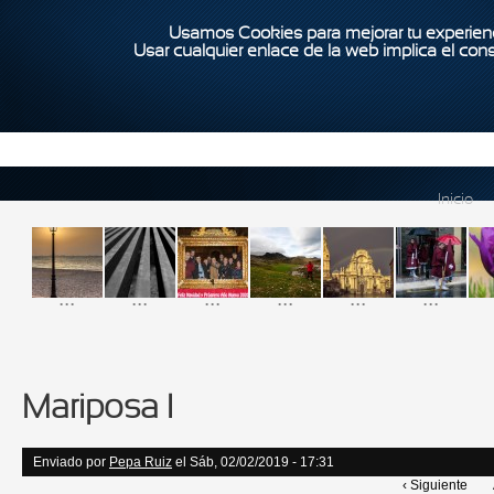
Usamos Cookies para mejorar tu experienc
Usar cualquier enlace de la web implica el con
Inicio
...
...
...
...
...
...
Mariposa I
Enviado por
Pepa Ruiz
el Sáb, 02/02/2019 - 17:31
‹ Siguiente