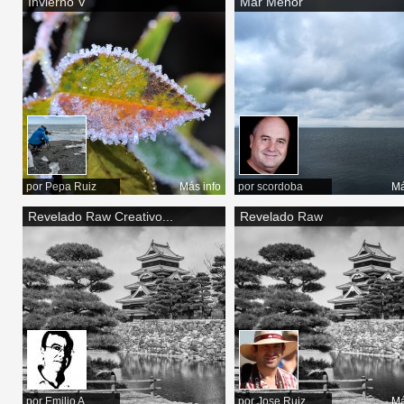
Invierno V
Mar Menor
por
Pepa Ruiz
Más info
por
scordoba
Má
Revelado Raw Creativo...
Revelado Raw
por
Emilio A.
por
Jose Ruiz
Má