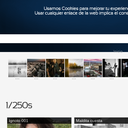
Usamos Cookies para mejorar tu experienc
Usar cualquier enlace de la web implica el con
Inicio
...
...
...
...
...
...
1/250s
Ignoto 001
Maldita cuesta
Páginas