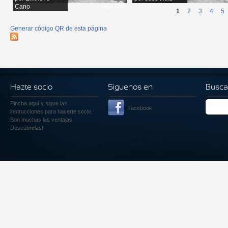
Cano
Más info
1
2
3
4
5
Generar código QR de esta página
Hazte socio
Siguenos en
Busca
Pincha aquí
y sigue las
Facebook
instrucciones para hacerte socio.
Son muchas las ventajas.
Descúbrelas!