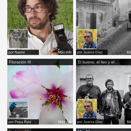
por
Naelvi
Más info
por
Juanra Díaz
Má
Floración III
El bueno, el feo y el...
por
Pepa Ruiz
Más info
por
Juanra Díaz
Má